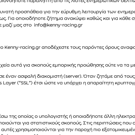
ποιονδήποτε παραλήπτη από τις λίστες ενημερωτικών δελτί
 δυνατή προσπάθεια για την εύρυθμη λειτουργία των ενημερ
. Για οποιοδήποτε ζήτημα ανακύψει καθώς και για κάθε σ
 μαζί μας στο info@kenny-racing.gr
ο Kenny-racing.gr αποδέχεστε τους παρόντες όρους αναφο
ιχεία αυτά για σκοπούς εμπορικής προώθησης ούτε να τα με
σε έναν ασφαλή διακομιστή (server). Όταν ζητάμε από τους
 Layer (“SSL”) έτσι ώστε να υπάρχει η απαραίτητη κρυπτο
 μέσω της οποίας ο υπολογιστής ή οποιαδήποτε άλλη ηλεκτρ
οποιούνται για στατιστικούς σκοπούς. Στις περιπτώσεις που 
ς αυτές χρησιμοποιούνται για την παροχή πιο εξατομικευμ