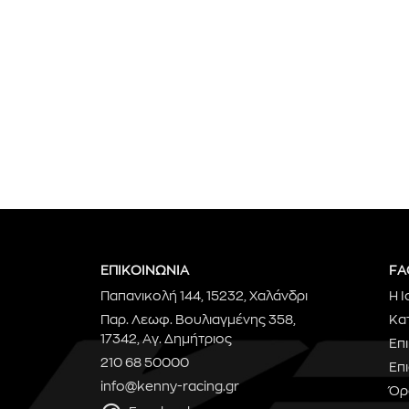
ΕΠΙΚΟΙΝΩΝΙΑ
FA
Παπανικολή 144, 15232, Χαλάνδρι
Η Ι
Παρ. Λεωφ. Βουλιαγμένης 358,
Κα
17342, Αγ. Δημήτριος
Επ
210 68 50000
Επ
info@kenny-racing.gr
Όρ