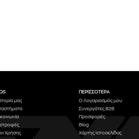
QS
ΠΕΡΙΣΣΟΤΕΡΑ
στορία μας
Ο Λογαριασμός μου
ταστήματα
Συνεργάτες B2B
ικοινωνία
Προσφορές
ιστροφές
Blog
οι Χρήσης
Χάρτης Ιστοσελίδας