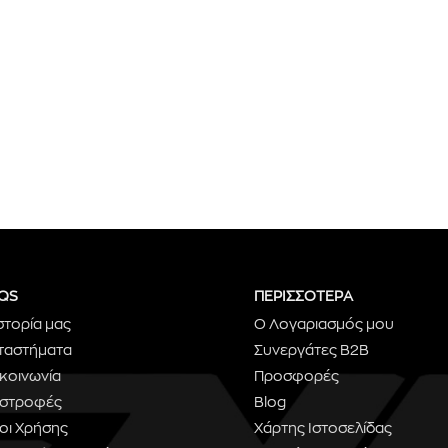
QS
ΠΕΡΙΣΣΟΤΕΡΑ
στορία μας
Ο Λογαριασμός μου
ταστήματα
Συνεργάτες B2B
ικοινωνία
Προσφορές
ιστροφές
Blog
οι Χρήσης
Χάρτης Ιστοσελίδας