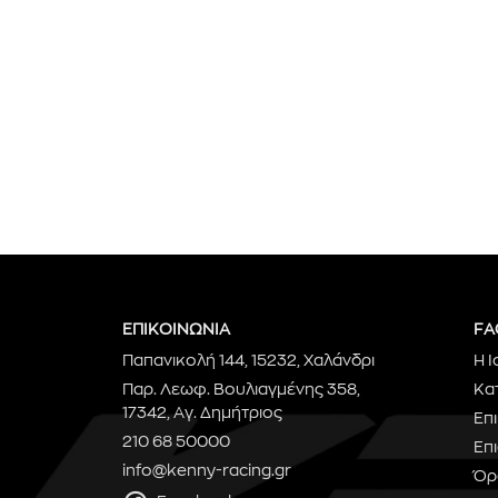
ΕΠΙΚΟΙΝΩΝΙΑ
FA
Παπανικολή 144, 15232, Χαλάνδρι
Η Ι
Παρ. Λεωφ. Βουλιαγμένης 358,
Κα
17342, Αγ. Δημήτριος
Επ
210 68 50000
Επ
info@kenny-racing.gr
Όρ